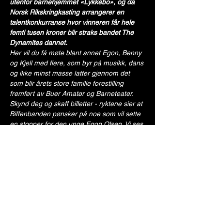
utenfor barnehjemmet «Lykkebo», og da 
Norsk Rikskringkasting arrangerer en 
talentkonkurranse hvor vinneren får hele 
femti tusen kroner blir straks bandet The 
Dynamites dannet.  
Her vil du få møte blant annet Egon, Benny 
og Kjell med flere, som byr på musikk, dans 
og ikke minst masse latter gjennom det 
som blir årets store familie forestilling 
fremført av Buer Amatør og Barneteater. 
Skynd deg og skaff billetter - ryktene sier at 
Biffenbanden pønsker på noe som vil sette 
en stopper for den unge Egon Olsen. Vi ses 
i Ibsenhuset!
Regi: Henrik Bøe Larsen
Musikk og arrangement: Harald Norrman
Sanginnstudering: Ingrid Bøe Larsen
Vis mer