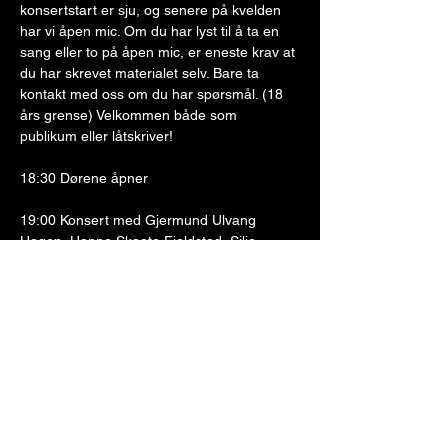
konsertstart er sju, og senere på kvelden 
har vi åpen mic. Om du har lyst til å ta en 
sang eller to på åpen mic, er eneste krav at 
du har skrevet materialet selv. Bare ta 
kontakt med oss om du har spørsmål. (18 
års grense) Velkommen både som 
publikum eller låtskriver!
18:30 Dørene åpner
19:00 Konsert med Gjermund Ulvang 
Hagen, Hanne Skaate Fjeldstad, Silje 
Jensen og Tor Ærlig
pause / mingling
20:30 Åpen mikrofon